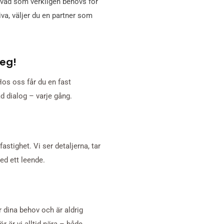
 vad som verkligen behövs för
iva, väljer du en partner som
teg!
Hos oss får du en fast
d dialog – varje gång.
stighet. Vi ser detaljerna, tar
med ett leende.
r dina behov och är aldrig