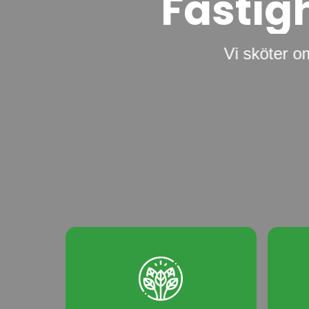
F
a
s
t
i
g
Vi sköter o