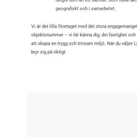
längre bort än ett samtal. Som lokal aktö
geografiskt och i samarbetet.
Vi är det lilla företaget med det stora engagemanget
objektsnummer – vi lär känna dig, din fastighet och
att skapa en trygg och trivsam miljö. När du väljer L
bryr sig på riktigt.