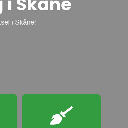
g
i
S
k
å
n
e
sel i Skåne!