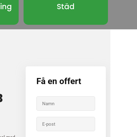
ning
Städ
Få en offert
B