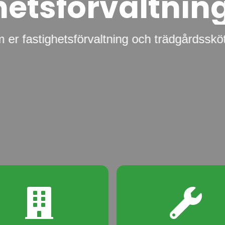
h
e
t
s
f
ö
r
v
a
l
t
n
i
n
m er fastighetsförvaltning och trädgårdssköt