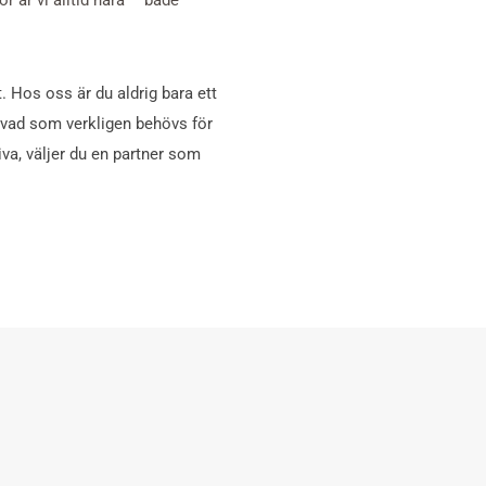
r är vi alltid nära – både
. Hos oss är du aldrig bara ett
 vad som verkligen behövs för
iva, väljer du en partner som