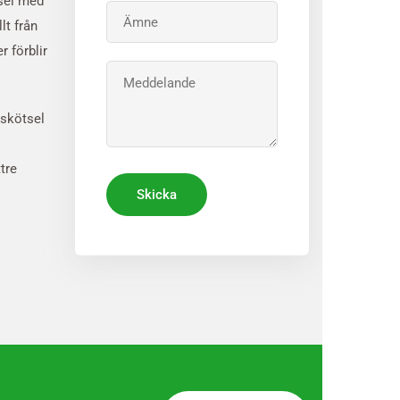
tsel med
lt från
r förblir
 skötsel
tre